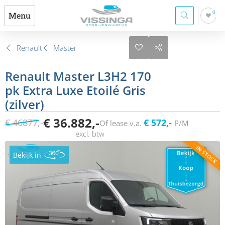
0
Menu
Renault
Master
Renault Master L3H2 170
pk Extra Luxe Etoilé Gris
(zilver)
€ 36.882,-
€ 46877,-
€ 572,-
Of lease v.a.
P/M
Bekijk in