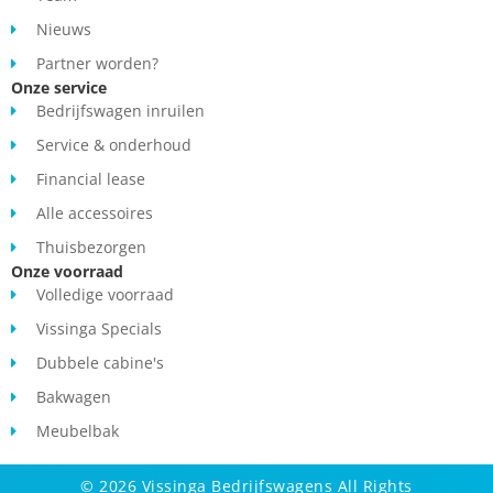
Nieuws
Financial Lease: € 527,- p/m bij een looptijd van 72 maanden, €
Partner worden?
9.882,- aanbetaling en slottermijn van € 3.500,-
Onze service
Bedrijfswagen inruilen
Service & onderhoud
Financial lease
Alle accessoires
Thuisbezorgen
Onze voorraad
Volledige voorraad
Vissinga Specials
Dubbele cabine's
Bakwagen
Meubelbak
© 2026 Vissinga Bedrijfswagens All Rights