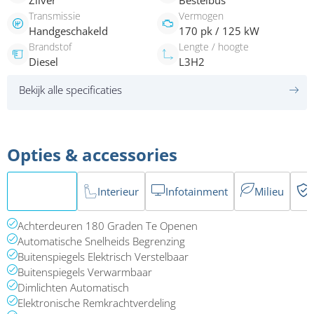
Zilver
Bestelbus
Transmissie
Vermogen
Handgeschakeld
170 pk / 125 kW
Brandstof
Lengte / hoogte
Diesel
L3H2
Bekijk alle specificaties
Opties & accessories
Exterieur
Interieur
Infotainment
Milieu
Achterdeuren 180 Graden Te Openen
Automatische Snelheids Begrenzing
Buitenspiegels Elektrisch Verstelbaar
Buitenspiegels Verwarmbaar
Dimlichten Automatisch
Elektronische Remkrachtverdeling