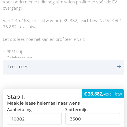
Voor ondernemers die nog slim willen profiteren vóór de EV-
overgang!
Van € 45.468,- excl. btw voor € 39.882,- excl. btw. NU VOOR €
36.882,- excl btw.
Let op: lees hoe het kan en profiteer ervan:
+ BPM vrij
+ Grijskenteken
+ Schoonste emissieklasse Euro 6
Lees meer
+ Nieuw origineel Nederlands
+ Milieuzone inrijden t/m 2028
Wij hebben deze nieuwe bedrijfswagen een registratie gegeven
€ 36.882,-
excl. btw
eind 2024, hierdoor is die nog BPM vrij en valt deze in het
Stap 1:
grijskenteken tarief! Het meest belangrijke is dat ze t/m 2028 in
Maak je lease helemaal naar wens
de milieuzone mogen rijden omdat ze gebruik maken van de
Aanbetaling
Slottermijn
overgangsregeling! Ook komt die in aanmerking voor de
kleinschaligheidsinvesteringsaftrek (KIA), dit is 28% van het
investeringsbedrag! Vraag een lease offerte aan! Wij hebben