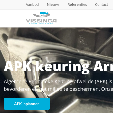
Aanbod
Nieuws
Referenties
Contact
APK keuring A
Algemene Periodieke Keuring ofwel de (APK) is 
bevorderen en het milieu te beschermen. Onze A
APK inplannen