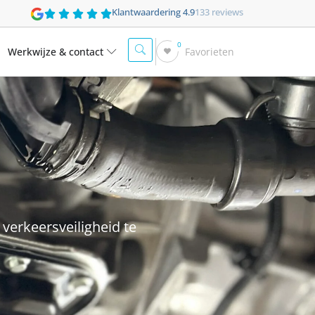
Klantwaardering 4.9
133 reviews
0
Werkwijze & contact
Favorieten
verkeersveiligheid te