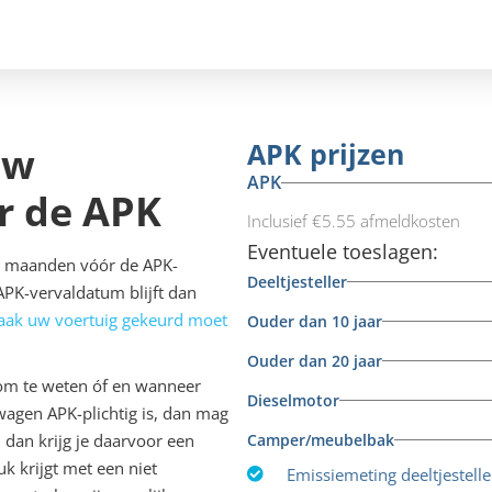
APK prijzen
uw
APK
r de APK
Inclusief €5.55 afmeldkosten
Eventuele toeslagen:
ee maanden vóór de APK-
Deeltjesteller
PK-vervaldatum blijft dan
aak uw voertuig gekeurd moet
Ouder dan 10 jaar
Ouder dan 20 jaar
jk om te weten óf en wanneer
Dieselmotor
wagen APK-plichtig is, dan mag
, dan krijg je daarvoor een
Camper/meubelbak
uk krijgt met een niet
Emissiemeting deeltjestell