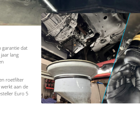
 garantie dat
 jaar lang
en
n roetfilter
r werkt aan de
steller Euro 5