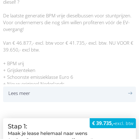
diesel! ?
De laatste generatie BPM vrije dieselbussen voor stuntprijzen.
Voor ondernemers die nog slim willen profiteren vóór de EV-
overgang!
Van € 46.877,- excl. btw voor € 41.735,- excl. btw. NU VOOR €
39.650,- excl btw.
+ BPM vrij
+ Grijskenteken
+ Schoonste emissieklasse Euro 6
+ Nieuw origineel Nederlands
+ Milieuzone inrijden t/m 2028
Lees meer
Wij hebben deze nieuwe bedrijfswagen een registratie gegeven
eind 2024, hierdoor is die nog BPM vrij en valt deze in het
grijskenteken tarief! Het meest belangrijke is dat ze t/m 2028 in
€ 39.735,-
excl. btw
de milieuzone mogen rijden omdat ze gebruik maken van de
Stap 1:
overgangsregeling! Ook komt die in aanmerking voor de
Maak je lease helemaal naar wens
kleinschaligheidsinvesteringsaftrek (KIA), dit is 28% van het