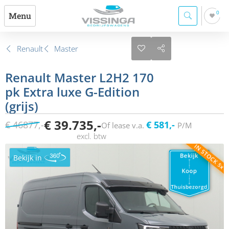
0
Menu
Renault
Master
Renault Master L2H2 170
pk Extra luxe G-Edition
(grijs)
€ 39.735,-
€ 46877,-
€ 581,-
Of lease v.a.
P/M
Bekijk in