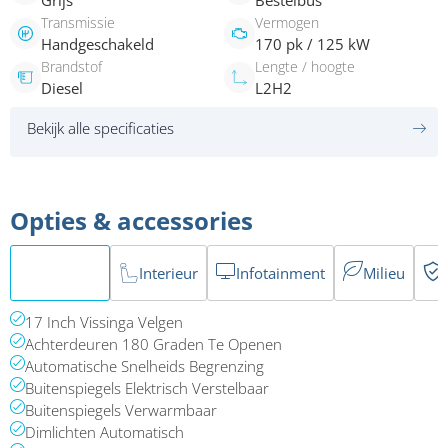
Grijs
Bestelbus
Transmissie
Vermogen
Handgeschakeld
170 pk / 125 kW
Brandstof
Lengte / hoogte
Diesel
L2H2
Bekijk alle specificaties
Opties & accessories
Exterieur
Interieur
Infotainment
Milieu
17 Inch Vissinga Velgen
Achterdeuren 180 Graden Te Openen
Automatische Snelheids Begrenzing
Buitenspiegels Elektrisch Verstelbaar
Buitenspiegels Verwarmbaar
Dimlichten Automatisch