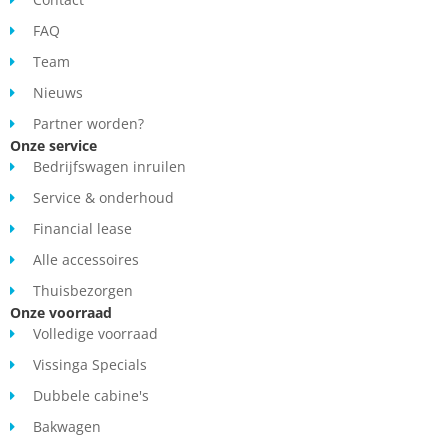
FAQ
Financial Lease: € 581,- p/m bij een looptijd van 72 maanden, €
8.882,- aanbetaling en slottermijn van € 4.500,-
Team
Nieuws
Partner worden?
Onze service
Bedrijfswagen inruilen
Service & onderhoud
Financial lease
Alle accessoires
Thuisbezorgen
Onze voorraad
Volledige voorraad
Vissinga Specials
Dubbele cabine's
Bakwagen