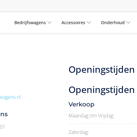
Bedrijfswagens
Accessoires
Onderhoud
Openingstijden
Openingstijden
swagens.nl
Verkoop
ens
Maandag t/m Vrijdag:
01
Zaterdag: