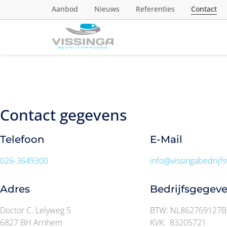
Aanbod
Nieuws
Referenties
Contact
Contact gegevens
Telefoon
E-Mail
026-3649300
info@vissingabedrijf
Adres
Bedrijfsgegev
Doctor C. Lelyweg 5
BTW: NL862769127B
6827 BH Arnhem
KVK: 83205721