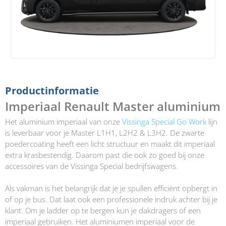
Productinformatie
Imperiaal Renault Master aluminium
Het aluminium imperiaal van onze
Vissinga Special Go Work
lijn
is leverbaar voor je Master L1H1, L2H2 & L3H2. De zwarte
poedercoating heeft een licht structuur en maakt dit imperiaal
extra krasbestendig. Daarom past die ook zo goed bij onze
accessoires van de Vissinga Special bedrijfswagens.
Als vakman is het belangrijk dat je je spullen efficiënt opbergt in
of op je bus. Dat laat ook een professionele indruk achter bij je
klant. Om je ladder op te bergen kun je dakdragers of een
imperiaal gebruiken. Het aluminiumen imperiaal voor de