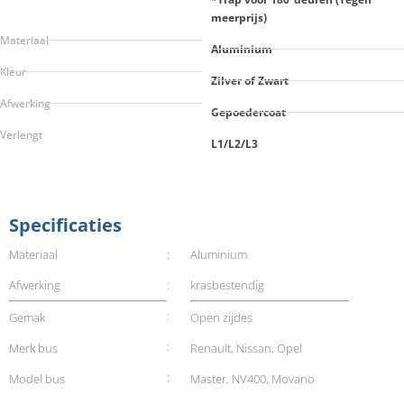
meerprijs)
Materiaal
Aluminium
Kleur
Zilver of Zwart
Afwerking
Gepoedercoat
Verlengt
L1/L2/L3
Specificaties
Materiaal
:
Aluminium
Afwerking
:
krasbestendig
:
Gemak
Open zijdes
:
Merk bus
Renault, Nissan, Opel
:
Model bus
Master, NV400, Movano