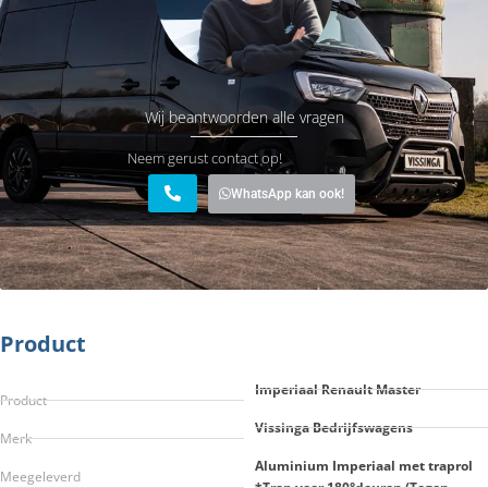
Wij beantwoorden alle vragen
Neem gerust contact op!
WhatsApp kan ook!
Product
Imperiaal Renault Master
Product
Vissinga Bedrijfswagens
Merk
Aluminium Imperiaal met traprol
Meegeleverd
*Trap voor 180°deuren (Tegen