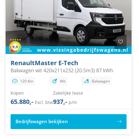
Renault
Master E-Tech
Bakwagen wit 420x211x232 (20.5m3) 87 kWh
120 Km
Wit
Bakwagen
Kopen
Zakelijke lease
65.880,-
937,-
Excl. btw
p/m
Bedrijfswagen bekijken