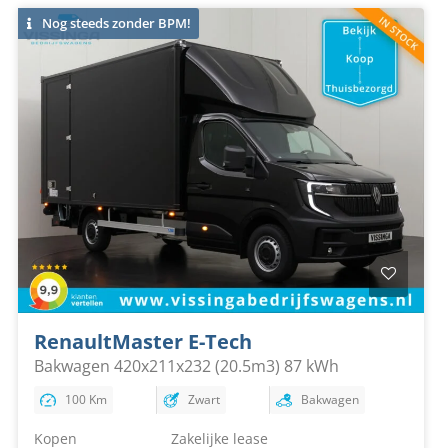
Nog steeds zonder BPM!
Renault
Master E-Tech
Bakwagen 420x211x232 (20.5m3) 87 kWh
100 Km
Zwart
Bakwagen
Kopen
Zakelijke lease