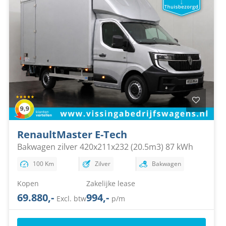
Renault
Master E-Tech
Bakwagen zilver 420x211x232 (20.5m3) 87 kWh
100 Km
Zilver
Bakwagen
Kopen
Zakelijke lease
69.880,-
994,-
Excl. btw
p/m