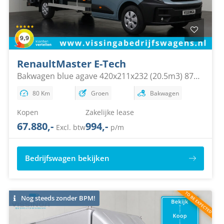
Renault
Master E-Tech
Bakwagen blue agave 420x211x232 (20.5m3) 87
kWh
80 Km
Groen
Bakwagen
Kopen
Zakelijke lease
67.880,-
994,-
Excl. btw
p/m
Bedrijfswagen bekijken
Nog steeds zonder BPM!