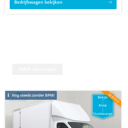
Bedrijfswagen bekijken
Bedrijfswagen modificatie
Naast onze
Vissinga Special
uitvoeringen,
hebben nog veel meer efficiënte oplossingen.
Bekijk oplossingen
Compleet de weg op
Nog steeds zonder BPM!