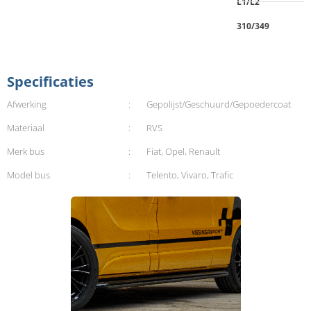
L1/L2
310/349
Specificaties
Afwerking
:
Gepolijst/Geschuurd/Gepoedercoat
Materiaal
:
RVS
Merk bus
:
Fiat, Opel, Renault
Model bus
:
Telento, Vivaro, Trafic