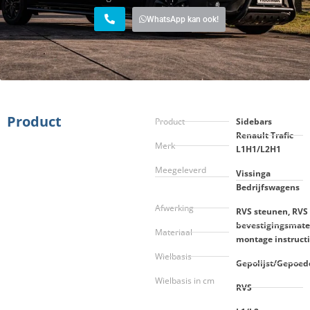
WhatsApp kan ook!
Product
Product
Sidebars
Renault Trafic
Merk
L1H1/L2H1
Meegeleverd
Vissinga
Bedrijfswagens
Afwerking
RVS steunen, RVS
bevestigingsmate
Materiaal
montage instruct
Wielbasis
Gepolijst/Gepoed
Wielbasis in cm
RVS