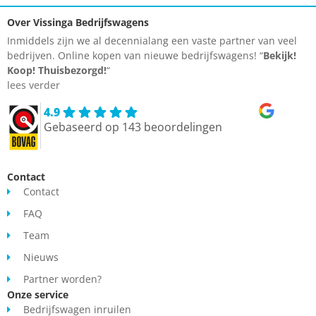
Financial Lease: €595,- p/m bij een looptijd van 72 maanden, €
Over Vissinga Bedrijfswagens
10.500,- aanbetaling en slottermijn van € 5.000,- Ook
Inmiddels zijn we al decennialang een vaste partner van veel
mogelijkheden met BTW mee financieren!
bedrijven. Online kopen van nieuwe bedrijfswagens! “
Bekijk!
Koop!
Thuisbezorgd!
“
lees verder
4.9
Gebaseerd op 143 beoordelingen
Contact
Contact
FAQ
Team
Nieuws
Partner worden?
Onze service
Bedrijfswagen inruilen