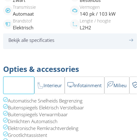
Zwart
Bestelbus
Transmissie
Vermogen
Automaat
140 pk / 103 kW
Brandstof
Lengte / hoogte
Elektrisch
L2H2
Bekijk alle specificaties
Opties & accessories
Exterieur
Interieur
Infotainment
Milieu
Automatische Snelheids Begrenzing
Buitenspiegels Elektrisch Verstelbaar
Buitenspiegels Verwarmbaar
Dimlichten Automatisch
Elektronische Remkrachtverdeling
Grootlichtassistent