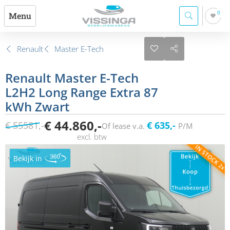
0
Menu
Renault
Master E-Tech
Renault Master E-Tech
L2H2 Long Range Extra 87
kWh Zwart
€ 44.860,-
€ 55581,-
€ 635,-
Of lease v.a.
P/M
Bekijk in