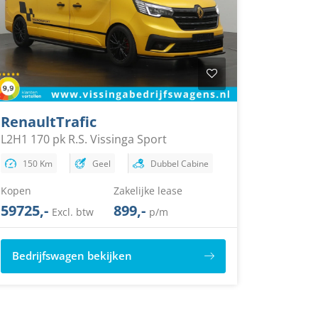
Renault
Trafic
L2H1 170 pk R.S. Vissinga Sport
150 Km
Geel
Dubbel Cabine
Kopen
Zakelijke lease
59725,-
899,-
Excl. btw
p/m
Bedrijfswagen bekijken