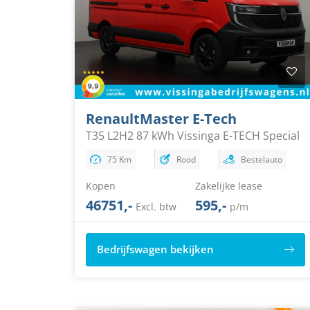
Renault
Master E-Tech
T35 L2H2 87 kWh Vissinga E-TECH Special
75 Km
Rood
Bestelauto
Kopen
Zakelijke lease
46751,-
595,-
Excl. btw
p/m
Bedrijfswagen bekijken