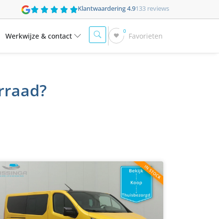
Klantwaardering 4.9
133 reviews
0
Werkwijze & contact
Favorieten
orraad?