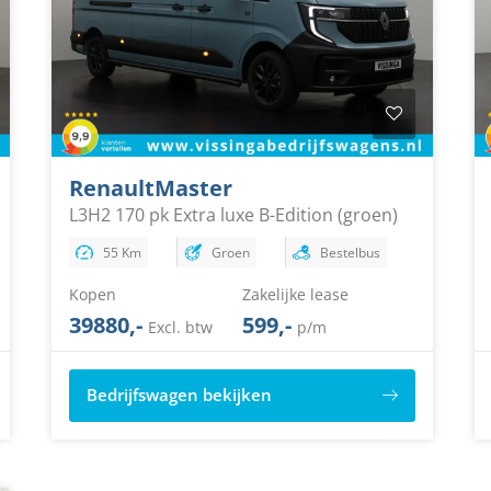
Renault
Master
L3H2 170 pk Extra luxe B-Edition (groen)
55 Km
Groen
Bestelbus
Kopen
Zakelijke lease
39880,-
599,-
Excl. btw
p/m
Bedrijfswagen bekijken