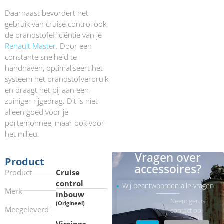
Daarnaast bevordert het
gebruik van cruise control ook
de brandstofefficiëntie van je
Renault Master
. Door een
constante snelheid te
handhaven, optimaliseert het
systeem het brandstofverbruik
en draagt het bij aan een
zuiniger rijgedrag. Dit is niet
alleen goed voor je
portemonnee, maar ook voor
het milieu.
Vragen over
Product
accessoires?
Product
Cruise
control
Wij beantwoorden alle vragen
Merk
inbouw
Neem gerust
(Origineel)
Meegeleverd
contact op!
Vissinga