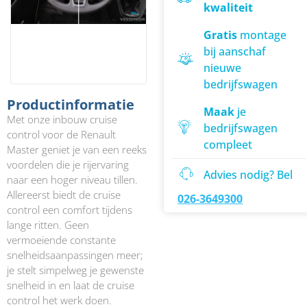
kwaliteit
Gratis
montage
bij aanschaf
nieuwe
bedrijfswagen
Productinformatie
Maak
je
Met onze inbouw cruise
bedrijfswagen
control voor de Renault
compleet
Master geniet je van een reeks
voordelen die je rijervaring
Advies nodig? Bel
naar een hoger niveau tillen.
Allereerst biedt de cruise
026-3649300
control een comfort tijdens
lange ritten. Geen
vermoeiende constante
snelheidsaanpassingen meer;
je stelt simpelweg je gewenste
snelheid in en laat de cruise
control het werk doen.