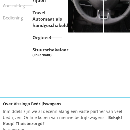
rijden
Aansluiting
Zowel
Bediening
Automaat als
handgeschakeld
Orgineel
Stuurschakelaar
(linkerkant)
Over Vissinga Bedrijfswagens
Inmiddels zijn we al decennialang een vaste partner van veel
bedrijven. Online kopen van nieuwe bedrijfswagens! “
Bekijk!
Koop!
Thuisbezorgd!
“
lees verder