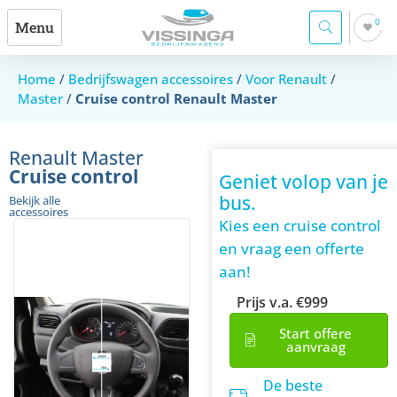
0
Menu
Home
/
Bedrijfswagen accessoires
/
Voor Renault
/
Master
/
Cruise control Renault Master
Renault Master
Cruise control
Geniet volop van je
bus.
Bekijk alle
accessoires
Kies een cruise control
en vraag een offerte
aan!
Prijs v.a. €999
Start offere
aanvraag
De beste