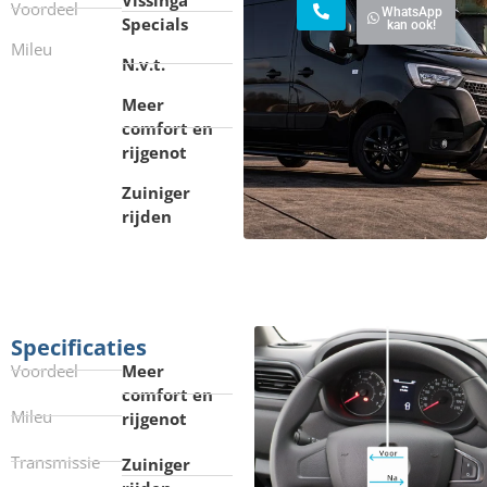
Voordeel
WhatsApp
Specials
kan ook!
Mileu
N.v.t.
Meer
comfort en
rijgenot
Zuiniger
rijden
Specificaties
Voordeel
Meer
comfort en
Mileu
rijgenot
Transmissie
Zuiniger