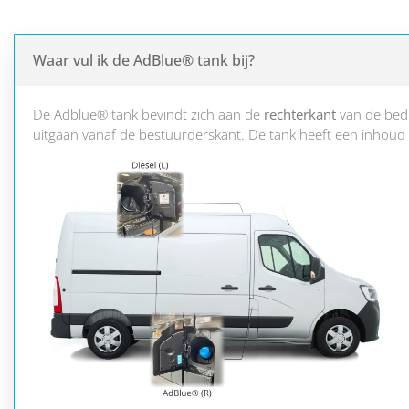
Waar vul ik de AdBlue® tank bij?
De Adblue® tank bevindt zich aan de
rechterkant
van de bedr
uitgaan vanaf de bestuurderskant. De tank heeft een inhoud