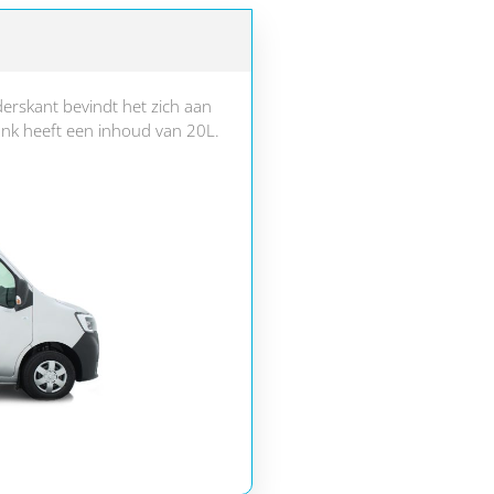
erskant bevindt het zich aan
ank heeft een inhoud van 20L.