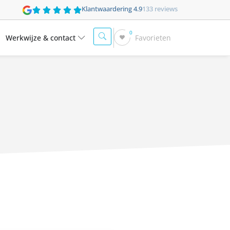
Klantwaardering 4.9
133 reviews
0
Werkwijze & contact
Favorieten