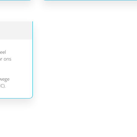
eel
ar ons
nwege
C).