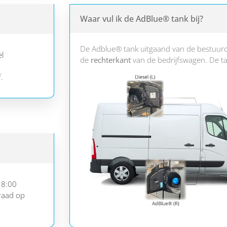
Waar vul ik de AdBlue® tank bij?
De Adblue® tank uitgaand van de bestuurd
el
de
rechterkant
van de bedrijfswagen. De t
.
18:00
raad op