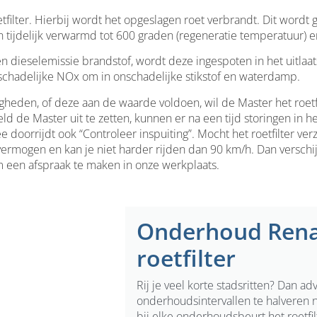
filter. Hierbij wordt het opgeslagen roet verbrandt. Dit wordt 
n tijdelijk verwarmd tot 600 graden (regeneratie temperatuur) en 
 dieselemissie brandstof, wordt deze ingespoten in het uitlaat
schadelijke NOx om in onschadelijke stikstof en waterdamp.
heden, of deze aan de waarde voldoen, wil de Master het roetfil
 de Master uit te zetten, kunnen er na een tijd storingen in h
e doorrijdt ook “Controleer inspuiting”. Mocht het roetfilter ver
 vermogen en kan je niet harder rijden dan 90 km/h. Dan versc
 een afspraak te maken in onze werkplaats.
Onderhoud Rena
roetfilter
Rij je veel korte stadsritten? Dan ad
onderhoudsintervallen te halveren n
bij elke onderhoudsbeurt het roetfi