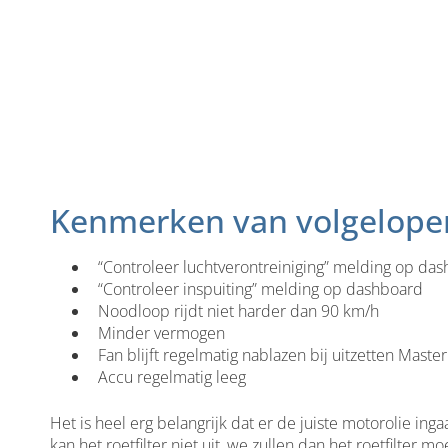
Kenmerken van volgelopen 
“Controleer luchtverontreiniging” melding op da
“Controleer inspuiting” melding op dashboard
Noodloop rijdt niet harder dan 90 km/h
Minder vermogen
Fan blijft regelmatig nablazen bij uitzetten Master
Accu regelmatig leeg
Het is heel erg belangrijk dat er de juiste motorolie inga
kan het roetfilter niet uit, we zullen dan het roetfilter