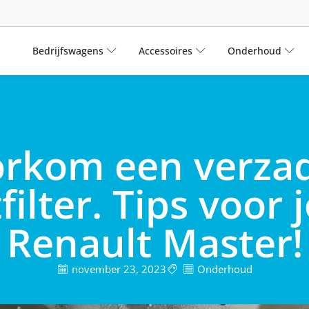
Bedrijfswagens
Accessoires
Onderhoud
rkom een verza
filter. Tips voor
Renault Master!
november 23, 2023
Onderhoud