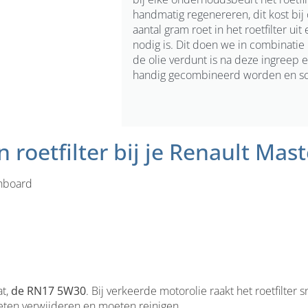
handmatig regenereren, dit kost bij o
aantal gram roet in het roetfilter ui
nodig is. Dit doen we in combinati
de olie verdunt is na deze ingreep
handig gecombineerd worden en sch
roetfilter bij je Renault Mast
shboard
at,
de RN17 5W30
. Bij verkeerde motorolie raakt het roetfilter 
 moeten verwijderen en moeten reinigen.