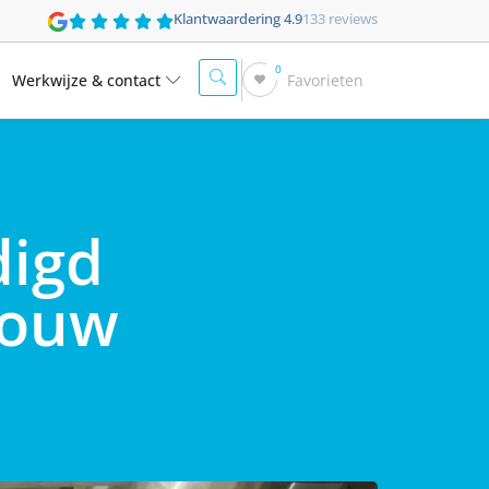
Klantwaardering 4.9
133 reviews
0
Werkwijze & contact
Favorieten
digd
 jouw