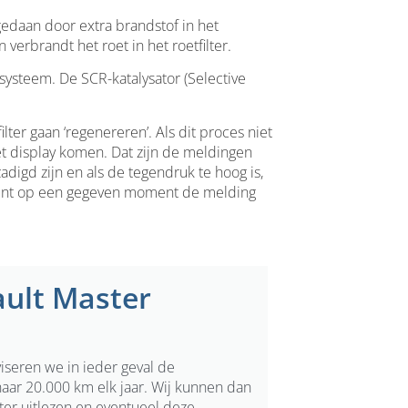
gedaan door extra brandstof in het
verbrandt het roet in het roetfilter.
systeem. De SCR-katalysator (Selective
ter gaan ‘regenereren’. Als dit proces niet
et display komen. Dat zijn de meldingen
zadigd zijn en als de tegendruk te hoog is,
hijnt op een gegeven moment de melding
ult Master
viseren we in ieder geval de
aar 20.000 km elk jaar. Wij kunnen dan
lter uitlezen en eventueel deze