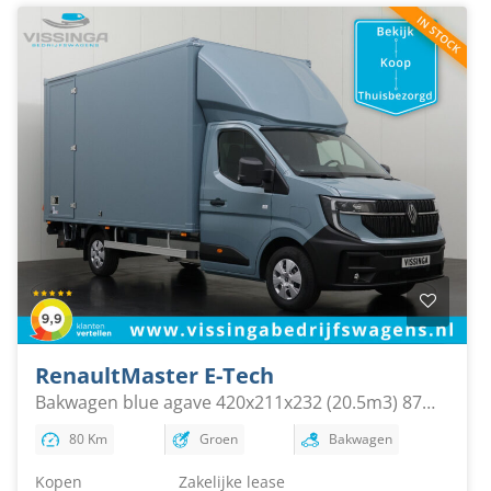
Renault
Master E-Tech
Bakwagen blue agave 420x211x232 (20.5m3) 87
kWh
80 Km
Groen
Bakwagen
Kopen
Zakelijke lease