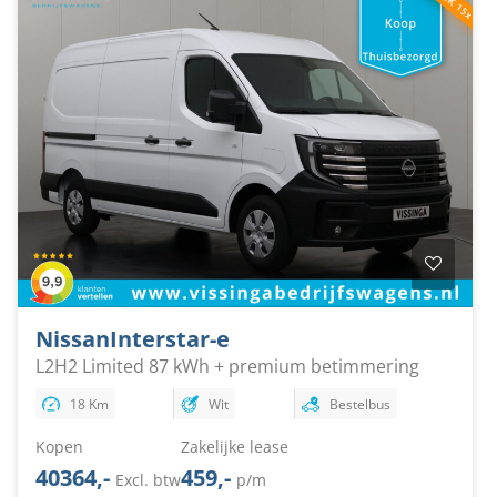
Nissan
Interstar-e
L2H2 Limited 87 kWh + premium betimmering
18 Km
Wit
Bestelbus
Kopen
Zakelijke lease
40364,-
459,-
Excl. btw
p/m