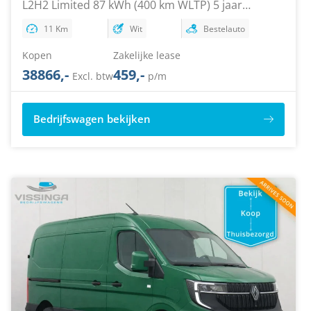
L2H2 Limited 87 kWh (400 km WLTP) 5 jaar
garantie
11 Km
Wit
Bestelauto
Kopen
Zakelijke lease
38866,-
459,-
Excl. btw
p/m
Bedrijfswagen bekijken