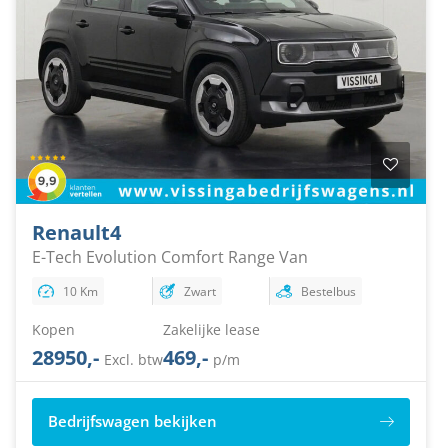
Renault
4
E-Tech Evolution Comfort Range Van
10 Km
Zwart
Bestelbus
Kopen
Zakelijke lease
28950,-
469,-
Excl. btw
p/m
Bedrijfswagen bekijken