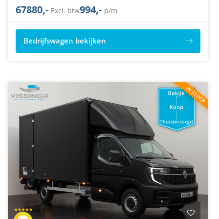
67880,-
994,-
Excl. btw
p/m
Bedrijfswagen bekijken