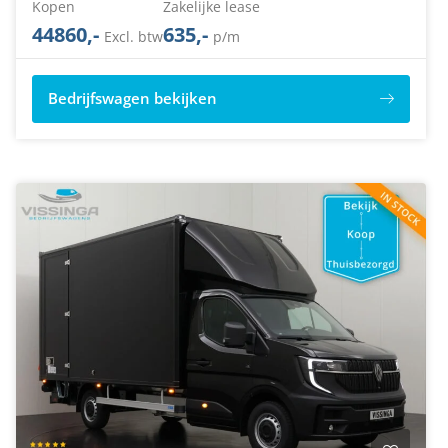
Kopen
Zakelijke lease
44860,-
635,-
Excl. btw
p/m
Bedrijfswagen bekijken