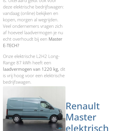
is. Uiteraard geldt ook voor
deze elektrische bedrijfswagen:
vandaag (online) bekijken en
kopen, morgen al wegrijden.
Veel ondernemers vragen zich
af hoeveel laadvermogen je nu
echt overhoudt bij een
Master
E-TECH?
Onze elektrische L2H2 Long-
Range 87 kWh heeft een
laadvermogen van 1220 kg,
dit
is vrij hoog voor een elektrische
bedrijfswagen.
Renault
Master
elektrisch