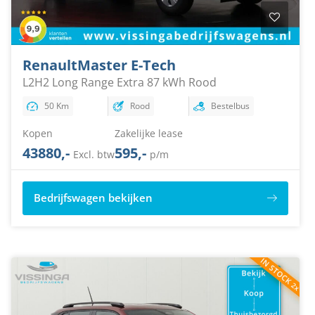
Renault
Master E-Tech
L2H2 Long Range Extra 87 kWh Rood
50 Km
Rood
Bestelbus
Kopen
Zakelijke lease
43880,-
595,-
Excl. btw
p/m
Bedrijfswagen bekijken