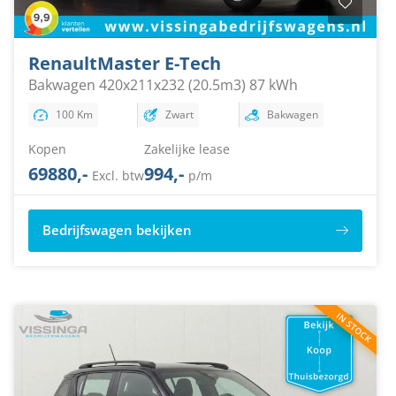
Renault
Master E-Tech
Bakwagen 420x211x232 (20.5m3) 87 kWh
100 Km
Zwart
Bakwagen
Kopen
Zakelijke lease
69880,-
994,-
Excl. btw
p/m
Bedrijfswagen bekijken