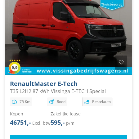
Renault
Master E-Tech
T35 L2H2 87 kWh Vissinga E-TECH Special
75 Km
Rood
Bestelauto
Kopen
Zakelijke lease
46751,-
595,-
Excl. btw
p/m