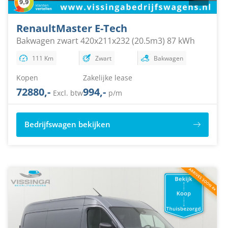
Renault
Master E-Tech
Bakwagen zwart 420x211x232 (20.5m3) 87 kWh
111 Km
Zwart
Bakwagen
Kopen
Zakelijke lease
72880,-
994,-
Excl. btw
p/m
Bedrijfswagen bekijken