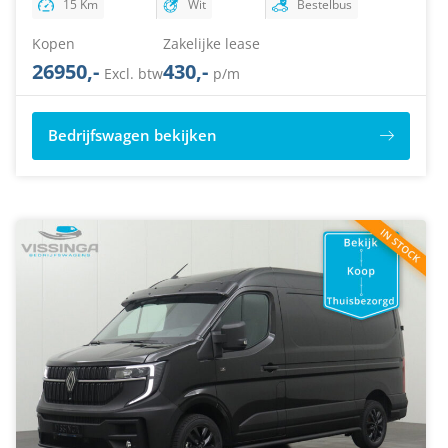
15 Km
Wit
Bestelbus
Kopen
Zakelijke lease
26950,-
430,-
Excl. btw
p/m
Bedrijfswagen bekijken