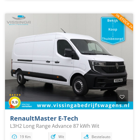
Renault
Master E-Tech
L3H2 Long Range Advance 87 kWh Wit
19 Km
Wit
Bestelauto