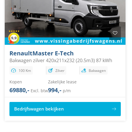
Renault
Master E-Tech
Bakwagen zilver 420x211x232 (20.5m3) 87 kWh
100 Km
Zilver
Bakwagen
Kopen
Zakelijke lease
69880,-
994,-
Excl. btw
p/m
Bedrijfswagen bekijken