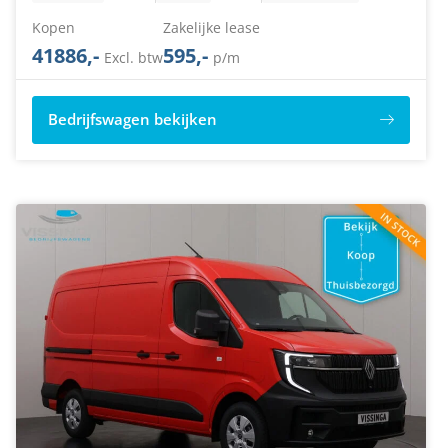
Kopen
Zakelijke lease
41886,-
595,-
Excl. btw
p/m
Bedrijfswagen bekijken