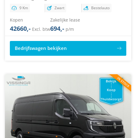
9 Km
Zwart
Bestelauto
Kopen
Zakelijke lease
42660,-
694,-
Excl. btw
p/m
Bedrijfswagen bekijken