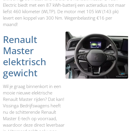
Electric biedt met een 87 kWh-batterij een actieradius tot maar
liefst 460 kilometer (WLTP). De motor met 105 kW (143 pk)
levert een koppel van 300 Nm. Wegenbelasting €16 per
maand!
Renault
Master
elektrisch
gewicht
Wil je graag binnenkort in een
mooie nieuwe elektrische
Renault Master rijden? Dat kan!
Vissinga Bedrijfswagens heeft
nu de schitterende Renault
Master E-tech op voorraad,
waardoor deze direct leverbaar