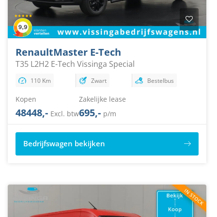
Renault
Master E-Tech
T35 L2H2 E-Tech Vissinga Special
110 Km
Zwart
Bestelbus
Kopen
Zakelijke lease
48448,-
695,-
Excl. btw
p/m
Bedrijfswagen bekijken