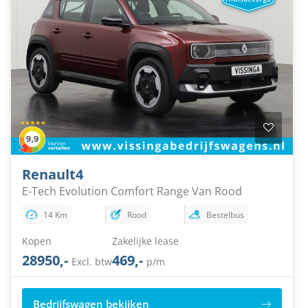
Renault
4
E-Tech Evolution Comfort Range Van Rood
14 Km
Rood
Bestelbus
Kopen
Zakelijke lease
28950,-
469,-
Excl. btw
p/m
Bedrijfswagen bekijken