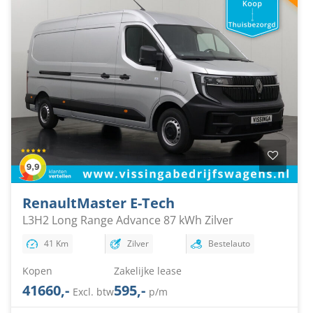
Renault
Master E-Tech
L3H2 Long Range Advance 87 kWh Zilver
41 Km
Zilver
Bestelauto
Kopen
Zakelijke lease
41660,-
595,-
Excl. btw
p/m