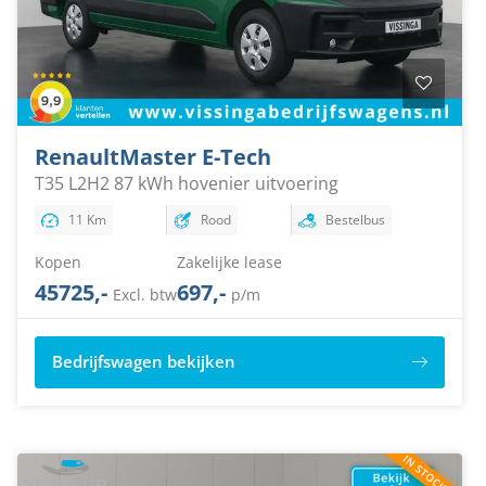
Renault
Master E-Tech
T35 L2H2 87 kWh hovenier uitvoering
11 Km
Rood
Bestelbus
Kopen
Zakelijke lease
45725,-
697,-
Excl. btw
p/m
Bedrijfswagen bekijken