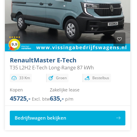
Renault
Master E-Tech
T35 L2H2 E-Tech Long-Range 87 kWh
33 Km
Groen
Bestelbus
Kopen
Zakelijke lease
45725,-
635,-
Excl. btw
p/m
Bedrijfswagen bekijken