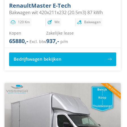
Renault
Master E-Tech
Bakwagen wit 420x211x232 (20.5m3) 87 kWh
120 Km
Wit
Bakwagen
Kopen
Zakelijke lease
65880,-
937,-
Excl. btw
p/m
Bedrijfswagen bekijken