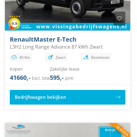
Renault
Master E-Tech
L3H2 Long Range Advance 87 kWh Zwart
40 Km
Zwart
Bestelauto
Kopen
Zakelijke lease
41660,-
595,-
Excl. btw
p/m
Bedrijfswagen bekijken