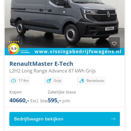
Renault
Master E-Tech
L2H2 Long Range Advance 87 kWh Grijs
17 Km
Grijs
Bestelauto
Kopen
Zakelijke lease
40660,-
595,-
Excl. btw
p/m
Bedrijfswagen bekijken