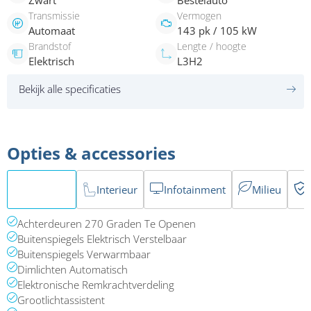
Zwart
Bestelauto
Transmissie
Vermogen
Automaat
143 pk / 105 kW
Brandstof
Lengte / hoogte
Elektrisch
L3H2
Bekijk alle specificaties
Opties & accessories
Exterieur
Interieur
Infotainment
Milieu
Achterdeuren 270 Graden Te Openen
Buitenspiegels Elektrisch Verstelbaar
Buitenspiegels Verwarmbaar
Dimlichten Automatisch
Elektronische Remkrachtverdeling
Grootlichtassistent