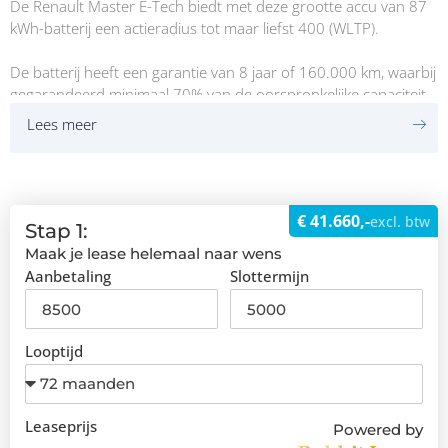
De Renault Master E-Tech biedt met deze grootte accu van 87
kWh-batterij een actieradius tot maar liefst 400 (WLTP).
De batterij heeft een garantie van 8 jaar of 160.000 km, waarbij
gegarandeerd minimaal 70% van de oorspronkelijke capaciteit
behouden blijft.
Lees meer
Voordelen van deze prachtige Master:
– 87 kWh 140 pk Long-Range
€ 41.660,-
excl. btw
– Trekhaak 2300 kg
Stap 1:
– Opstap geïntegreerd in de achterbumper
Maak je lease helemaal naar wens
– OpenR link multimediasysteem met 10" touchscreen
Aanbetaling
Slottermijn
– Instrumentarium met 7" TFT kleurenscherm
– Snelladen 140 kWh
– Achteruitrijcamera
Looptijd
– parkeersensoren achterkant
– Electric route planner
– Navigatie via Google Maps
– DAB+ radio
Leaseprijs
Powered by
– Houten laadvloer en zijwandbekleding in de laadruimte