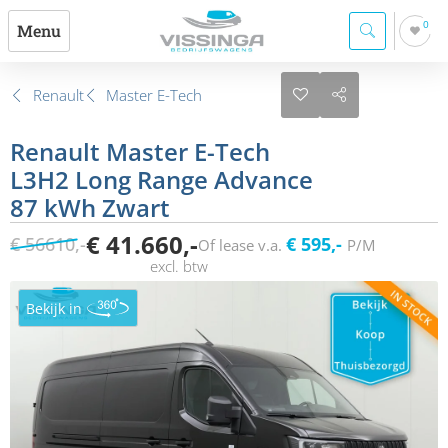
0
Menu
Renault
Master E-Tech
Renault Master E-Tech
L3H2 Long Range Advance
87 kWh Zwart
€ 41.660,-
€ 56610,-
€ 595,-
Of lease v.a.
P/M
Bekijk in