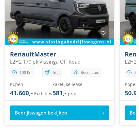
Renault
Master
Rena
L2H2 170 pk Vissinga Off-Road
L2H2 
Blue 
100 Km
Grijs
Bestelauto
25
Kopen
Zakelijke lease
Kopen
41.660,-
581,-
50.9
Excl. btw
p/m
Bedrijfswagen bekijken
Bed