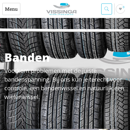
0
Menu
Banden
Voorkom problemen met de juiste
bandenspanning. Bij ons kun je terecht voor
controle, een bandenwissel en natuurlijk een
wielenwissel.