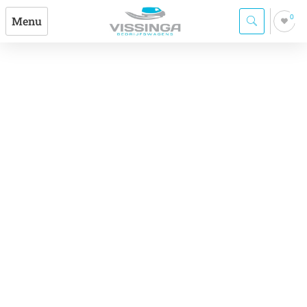
0
Menu
Accu
Houd jouw bedrijfswagen in topconditie met
onze accu service! Startklaar blijven is
essentieel voor elke bedrijfswagen, en een
goed functionerende accu is daarbij
onmisbaar. Bij Vissinga Bedrijfswagens staan
we voor jou klaar!