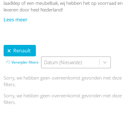
laadklep of een meubelbak, wij hebben het op voorraad en
leveren door heel Nederland!
Lees meer
Active filters
Renault
Sort content
Sorteren
Sort content
Datum (Nieuwste)
Verwijder filters
Sorry, we hebben geen overeenkomst gevonden met deze
filters.
Sorry, we hebben geen overeenkomst gevonden met deze
filters.