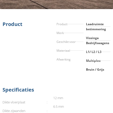
Product
Product
Laadruimte
betimmering
Merk
Vissinga
Geschikt voor
Bedrijfswagens
Materiaal
L1/ L2 / L3
Afwerking
Multiplex
Bruin / Grijs
Specificaties
12 mm
Dikte vloerplaat
:
6.5 mm
Dikte zijwanden
: