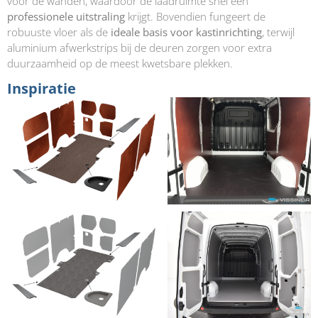
voor de wanden, waardoor de laadruimte snel een
professionele uitstraling
krijgt. Bovendien fungeert de
robuuste vloer als de
ideale basis voor kastinrichting
, terwijl
aluminium afwerkstrips bij de deuren zorgen voor extra
duurzaamheid op de meest kwetsbare plekken.
Inspiratie