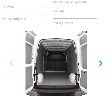
slip- en slijtvast gecoate
Coating
:
toplaag
Nauwkeurigheid
:
CNC-gefreesd