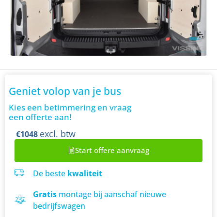
Geniet volop van je bus
Kies een betimmering en vraag
een offerte aan!
excl. btw
€1048
Start offere aanvraag
De beste
kwaliteit
Gratis
montage bij aanschaf nieuwe
bedrijfswagen