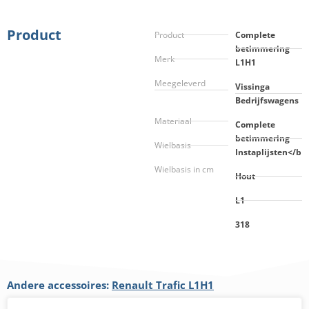
Product
Product
Complete
betimmering
Merk
L1H1
Meegeleverd
Vissinga
Bedrijfswagens
Materiaal
Complete
betimmering
Wielbasis
Instaplijsten</b
Wielbasis in cm
Hout
L1
318
Andere accessoires:
Renault Trafic L1H1