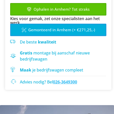
Ophalen in Arnhem? Tot straks
Kies voor gemak, zet onze specialisten aan het
werk
Gemonteerd in Arnhem (+ €271,25,-)
De beste
kwaliteit
Gratis
montage bij aanschaf nieuwe
bedrijfswagen
Maak
je bedrijfswagen compleet
Advies nodig? Bel
026-3649300